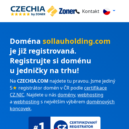
Kontakt
Doména
sollauholding.com
je již registrovaná.
Registrujte si doménu
u jedničky na trhu!
Na
CZECHIA.COM
najdete tu pravou. Jsme jediný
5
★
registrátor domén v ČR podle
certifikace
CZ.NIC
. Najdete u nás
domény
,
webhosting
a
webhosting
s největším výběrem
doménových
koncovek
.