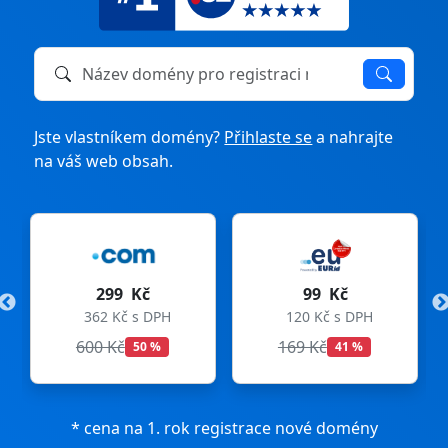
Název domény k registraci nebo převodu
Jste vlastníkem domény?
Přihlaste se
a nahrajte
na váš web obsah.
99 Kč
275 Kč
DPH
120 Kč s DPH
333 Kč s DPH
169 Kč
299 Kč
%
41 %
8 %
* cena na 1. rok registrace nové domény