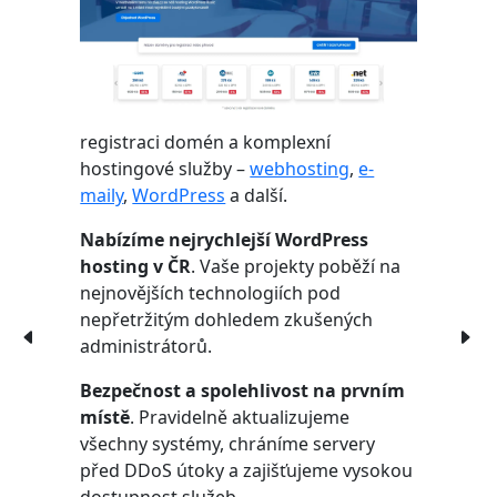
registraci domén a komplexní
hostingové služby –
webhosting
,
e-
maily
,
WordPress
a další.
Nabízíme nejrychlejší WordPress
hosting v ČR
. Vaše projekty poběží na
nejnovějších technologiích pod
nepřetržitým dohledem zkušených
administrátorů.
Bezpečnost a spolehlivost na prvním
místě
. Pravidelně aktualizujeme
všechny systémy, chráníme servery
před DDoS útoky a zajišťujeme vysokou
dostupnost služeb.